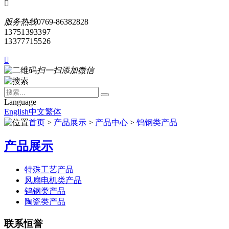

服务热线
0769-86382828
13751393397
13377715526

扫一扫添加微信
Language
English
中文
繁体
首页
>
产品展示
>
产品中心
>
钨钢类产品
产品展示
特殊工艺产品
风扇电机类产品
钨钢类产品
陶瓷类产品
联系恒誉