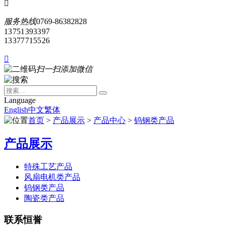

服务热线
0769-86382828
13751393397
13377715526

扫一扫添加微信
Language
English
中文
繁体
首页
>
产品展示
>
产品中心
>
钨钢类产品
产品展示
特殊工艺产品
风扇电机类产品
钨钢类产品
陶瓷类产品
联系恒誉