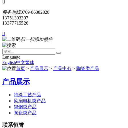

服务热线
0769-86382828
13751393397
13377715526

扫一扫添加微信
Language
English
中文
繁体
首页
>
产品展示
>
产品中心
>
陶瓷类产品
产品展示
特殊工艺产品
风扇电机类产品
钨钢类产品
陶瓷类产品
联系恒誉